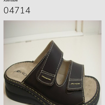
Xsensible
04714