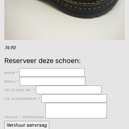
74.90
Reserveer deze schoen:
NAAM
*
EMAIL
*
TELEFOON NR.
*
UW SCHOENMAAT
*
VRAAG / OPMERKING