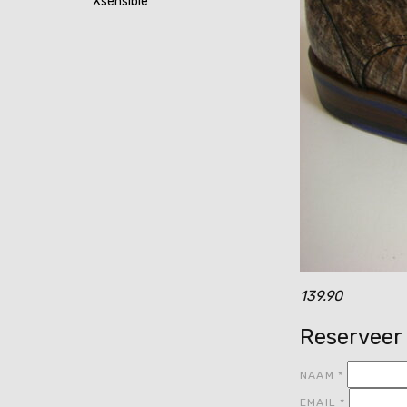
Xsensible
139.90
Reserveer
NAAM
*
EMAIL
*