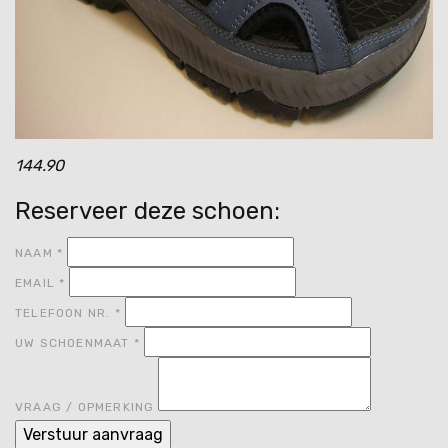
144.90
Reserveer deze schoen:
NAAM
*
EMAIL
*
TELEFOON NR.
*
UW SCHOENMAAT
*
VRAAG / OPMERKING