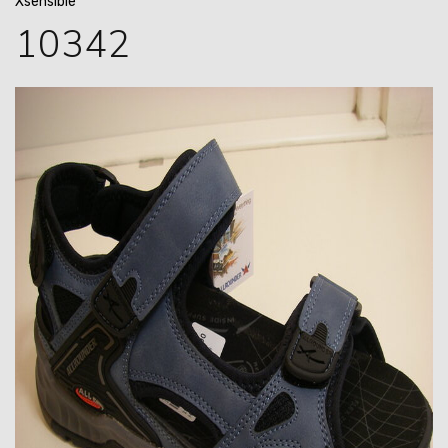
Xsensible
10342