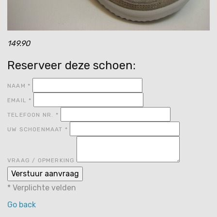
149.90
Reserveer deze schoen:
NAAM
*
EMAIL
*
TELEFOON NR.
*
UW SCHOENMAAT
*
VRAAG / OPMERKING
*
Verplichte velden
Go back