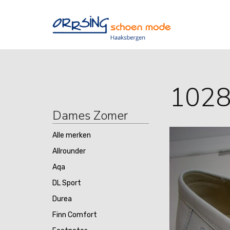
102
Dames Zomer
Alle merken
Allrounder
Aqa
DL Sport
Durea
Finn Comfort