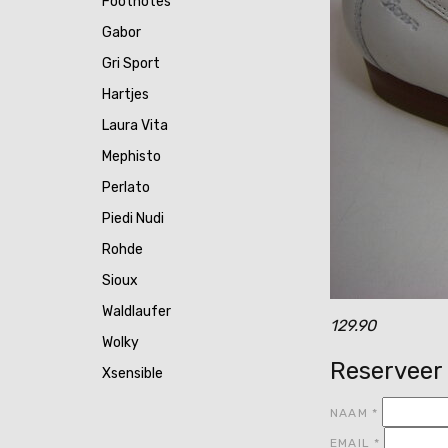
Footnotes
Gabor
Gri Sport
Hartjes
Laura Vita
Mephisto
Perlato
Piedi Nudi
Rohde
Sioux
Waldlaufer
129.90
Wolky
Reserveer
Xsensible
NAAM
*
EMAIL
*