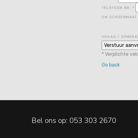
TELEFOON NR.
*
UW SCHOENMAA
VRAAG / OPMERK
*
Verplichte ve
Go back
Bel ons op: 053 303 2670