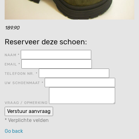
189.90
Reserveer deze schoen:
NAAM
*
EMAIL
*
TELEFOON NR.
*
UW SCHOENMAAT
*
VRAAG / OPMERKING
*
Verplichte velden
Go back