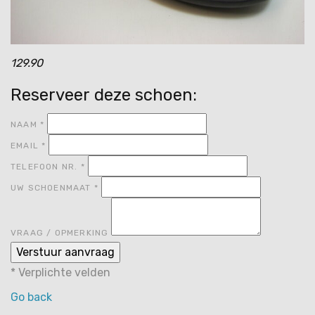
129.90
Reserveer deze schoen:
NAAM
*
EMAIL
*
TELEFOON NR.
*
UW SCHOENMAAT
*
VRAAG / OPMERKING
*
Verplichte velden
Go back