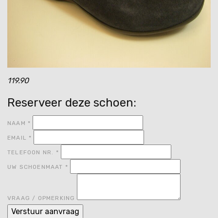
119.90
Reserveer deze schoen:
NAAM
*
EMAIL
*
TELEFOON NR.
*
UW SCHOENMAAT
*
VRAAG / OPMERKING