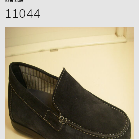
Xsensible
11044