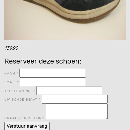
139.90
Reserveer deze schoen:
NAAM
*
EMAIL
*
TELEFOON NR.
*
UW SCHOENMAAT
*
VRAAG / OPMERKING