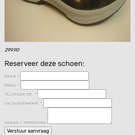
299.90
Reserveer deze schoen:
NAAM
*
EMAIL
*
TELEFOON NR.
*
UW SCHOENMAAT
*
VRAAG / OPMERKING