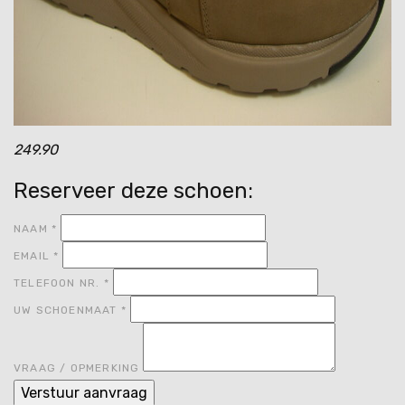
249.90
Reserveer deze schoen:
NAAM
*
EMAIL
*
TELEFOON NR.
*
UW SCHOENMAAT
*
VRAAG / OPMERKING