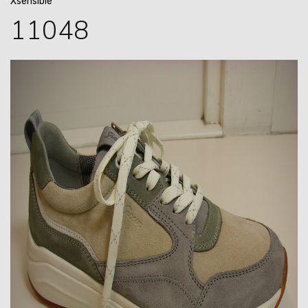
Xsensible
11048