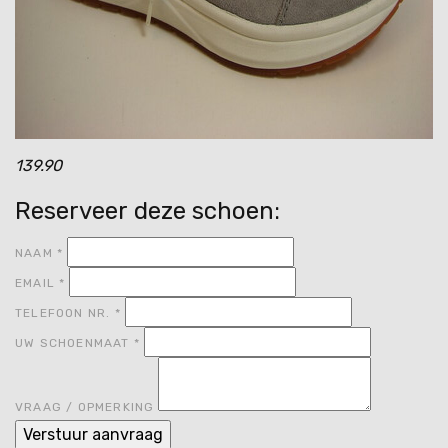
139.90
Reserveer deze schoen:
NAAM
*
EMAIL
*
TELEFOON NR.
*
UW SCHOENMAAT
*
VRAAG / OPMERKING