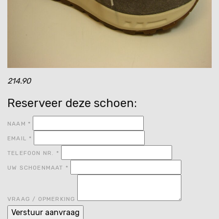
214.90
Reserveer deze schoen:
NAAM
*
EMAIL
*
TELEFOON NR.
*
UW SCHOENMAAT
*
VRAAG / OPMERKING