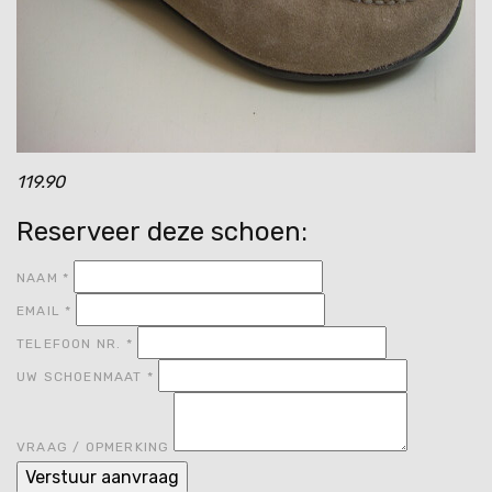
119.90
Reserveer deze schoen:
NAAM
*
EMAIL
*
TELEFOON NR.
*
UW SCHOENMAAT
*
VRAAG / OPMERKING