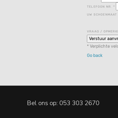
TELEFOON NR.
*
UW SCHOENMAA
VRAAG / OPMERK
*
Verplichte ve
Go back
Bel ons op: 053 303 2670