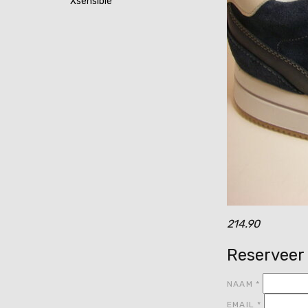
Xsensible
214.90
Reserveer
NAAM
*
EMAIL
*