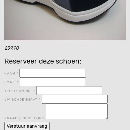
239.90
Reserveer deze schoen:
NAAM
*
EMAIL
*
TELEFOON NR.
*
UW SCHOENMAAT
*
VRAAG / OPMERKING