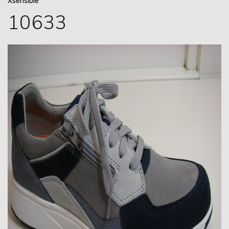
Xsensible
10633