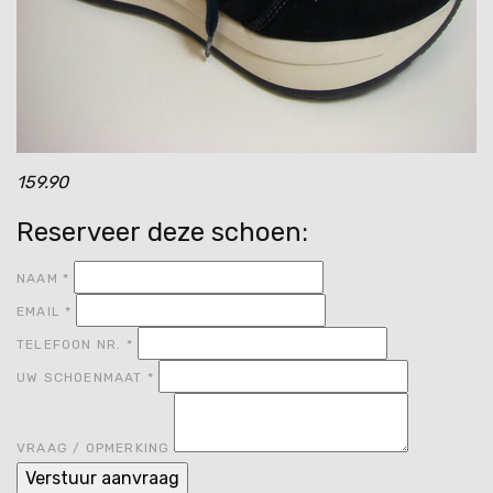
159.90
Reserveer deze schoen:
NAAM
*
EMAIL
*
TELEFOON NR.
*
UW SCHOENMAAT
*
VRAAG / OPMERKING