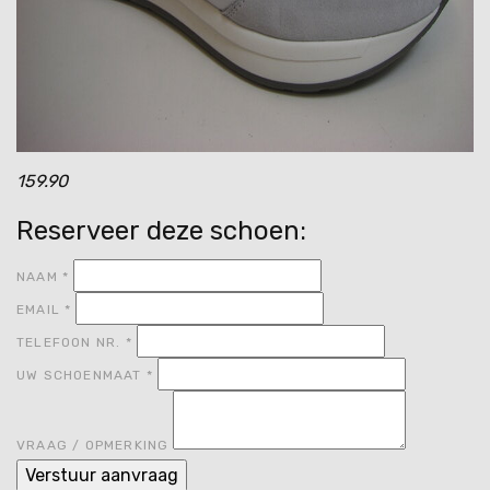
159.90
Reserveer deze schoen:
NAAM
*
EMAIL
*
TELEFOON NR.
*
UW SCHOENMAAT
*
VRAAG / OPMERKING