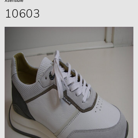
Xsensible
10603