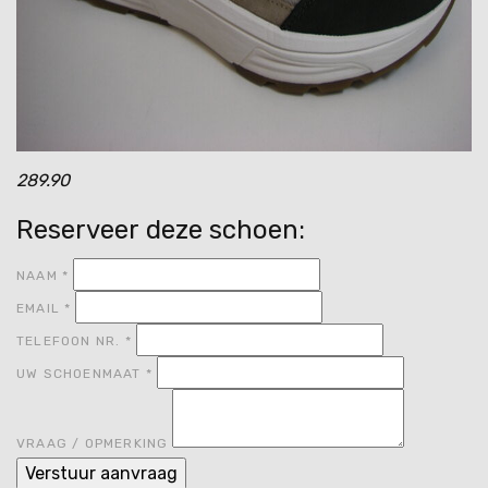
289.90
Reserveer deze schoen:
NAAM
*
EMAIL
*
TELEFOON NR.
*
UW SCHOENMAAT
*
VRAAG / OPMERKING