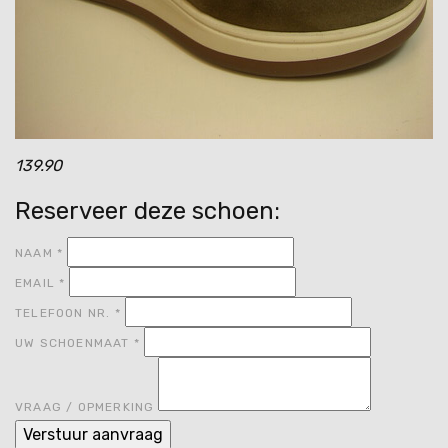
139.90
Reserveer deze schoen:
NAAM
*
EMAIL
*
TELEFOON NR.
*
UW SCHOENMAAT
*
VRAAG / OPMERKING