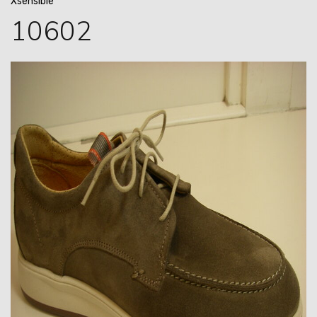
Xsensible
10602