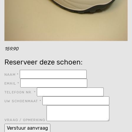
159.90
Reserveer deze schoen:
NAAM
*
EMAIL
*
TELEFOON NR.
*
UW SCHOENMAAT
*
VRAAG / OPMERKING