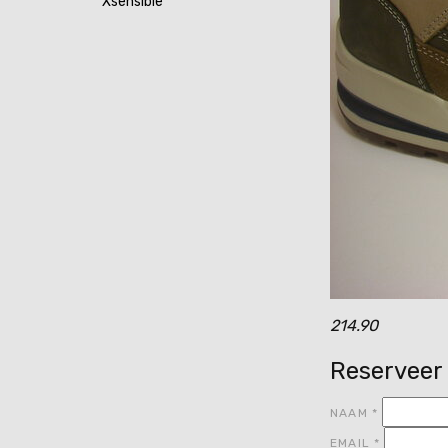
Xsensible
214.90
Reserveer
NAAM
*
EMAIL
*