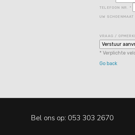
TELEFOON NR.
*
UW SCHOENMAA
VRAAG / OPMERK
*
Verplichte ve
Go back
Bel ons op: 053 303 2670