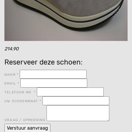
214.90
Reserveer deze schoen:
NAAM
*
EMAIL
*
TELEFOON NR.
*
UW SCHOENMAAT
*
VRAAG / OPMERKING