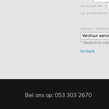
TELEFOON NR.
*
UW SCHOENMAA
VRAAG / OPMERK
*
Verplichte ve
Go back
Bel ons op: 053 303 2670