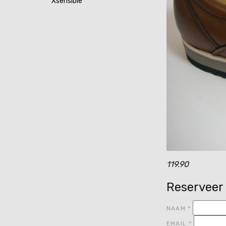
Xsensible
119.90
Reserveer
NAAM
*
EMAIL
*