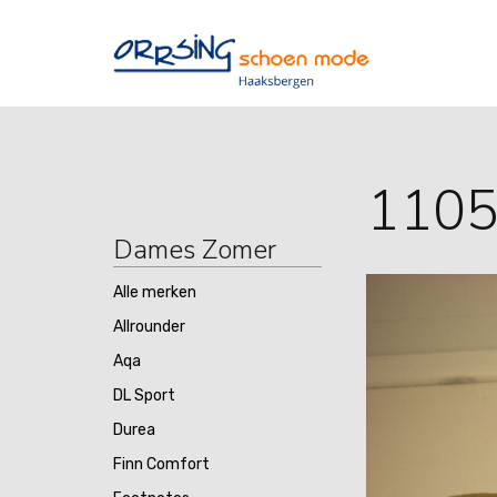
110
Dames Zomer
Alle merken
Allrounder
Aqa
DL Sport
Durea
Finn Comfort