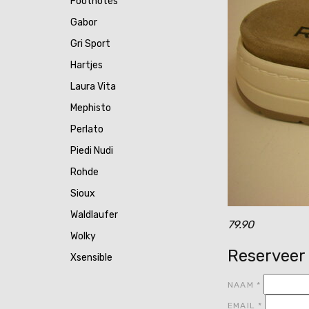
Footnotes
Gabor
Gri Sport
Hartjes
Laura Vita
Mephisto
Perlato
Piedi Nudi
Rohde
Sioux
Waldlaufer
79.90
Wolky
Reserveer
Xsensible
NAAM
*
EMAIL
*