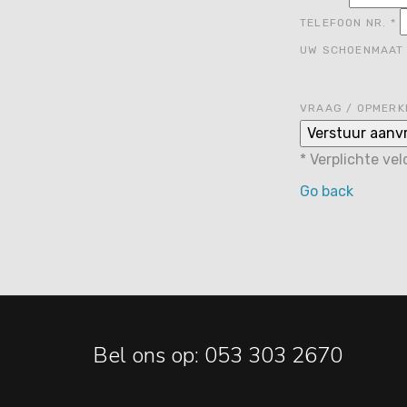
TELEFOON NR.
*
UW SCHOENMAA
VRAAG / OPMERK
*
Verplichte ve
Go back
Bel ons op: 053 303 2670