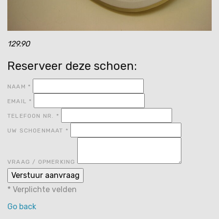
129.90
Reserveer deze schoen:
NAAM
*
EMAIL
*
TELEFOON NR.
*
UW SCHOENMAAT
*
VRAAG / OPMERKING
*
Verplichte velden
Go back