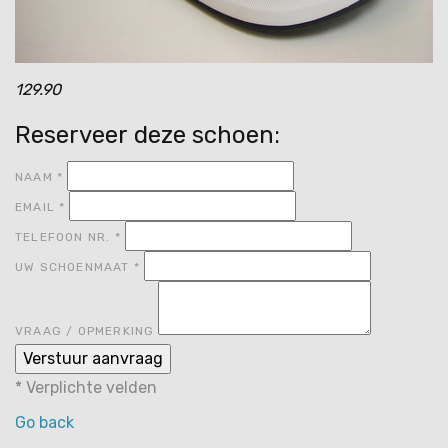
129.90
Reserveer deze schoen:
NAAM
*
EMAIL
*
TELEFOON NR.
*
UW SCHOENMAAT
*
VRAAG / OPMERKING
*
Verplichte velden
Go back