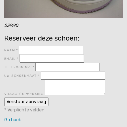
239.90
Reserveer deze schoen:
NAAM
*
EMAIL
*
TELEFOON NR.
*
UW SCHOENMAAT
*
VRAAG / OPMERKING
*
Verplichte velden
Go back