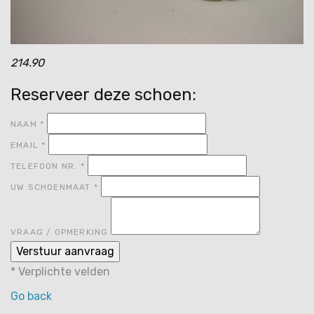
214.90
Reserveer deze schoen:
NAAM
*
EMAIL
*
TELEFOON NR.
*
UW SCHOENMAAT
*
VRAAG / OPMERKING
*
Verplichte velden
Go back