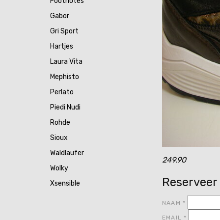
Footnotes
Gabor
Gri Sport
Hartjes
Laura Vita
Mephisto
Perlato
Piedi Nudi
Rohde
Sioux
Waldlaufer
249.90
Wolky
Reserveer
Xsensible
NAAM
*
EMAIL
*