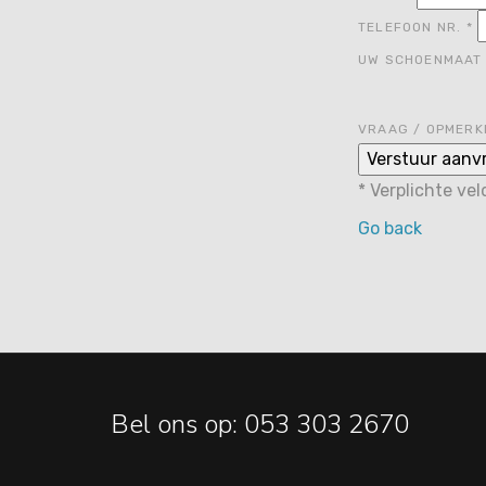
TELEFOON NR.
*
UW SCHOENMAA
VRAAG / OPMERK
*
Verplichte ve
Go back
Bel ons op: 053 303 2670