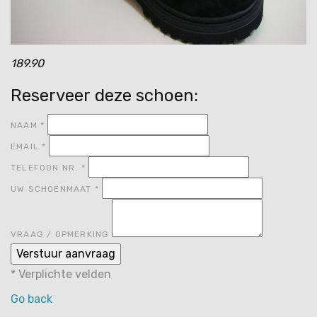
189.90
Reserveer deze schoen:
NAAM
*
EMAIL
*
TELEFOON NR.
*
UW SCHOENMAAT
*
VRAAG / OPMERKING
*
Verplichte velden
Go back