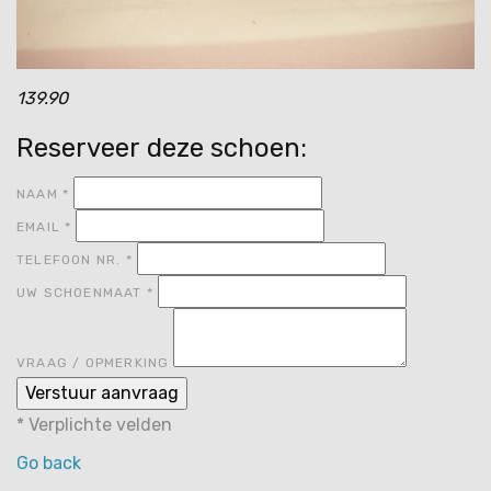
139.90
Reserveer deze schoen:
NAAM
*
EMAIL
*
TELEFOON NR.
*
UW SCHOENMAAT
*
VRAAG / OPMERKING
*
Verplichte velden
Go back