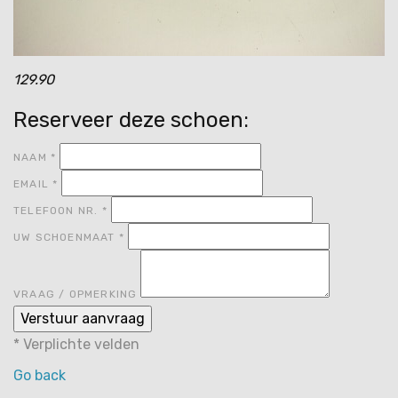
129.90
Reserveer deze schoen:
NAAM
*
EMAIL
*
TELEFOON NR.
*
UW SCHOENMAAT
*
VRAAG / OPMERKING
*
Verplichte velden
Go back