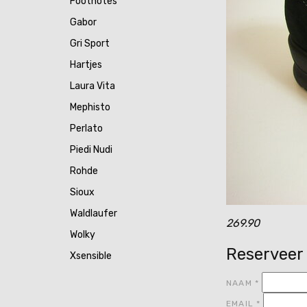
Footnotes
Gabor
Gri Sport
Hartjes
Laura Vita
Mephisto
Perlato
Piedi Nudi
Rohde
Sioux
Waldlaufer
269.90
Wolky
Reserveer
Xsensible
NAAM
*
EMAIL
*