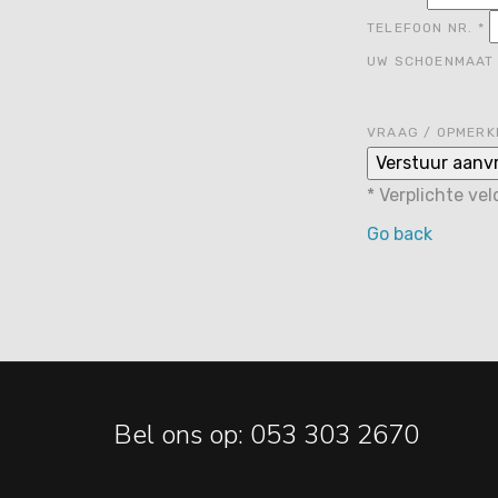
TELEFOON NR.
*
UW SCHOENMAA
VRAAG / OPMERK
*
Verplichte ve
Go back
Bel ons op: 053 303 2670